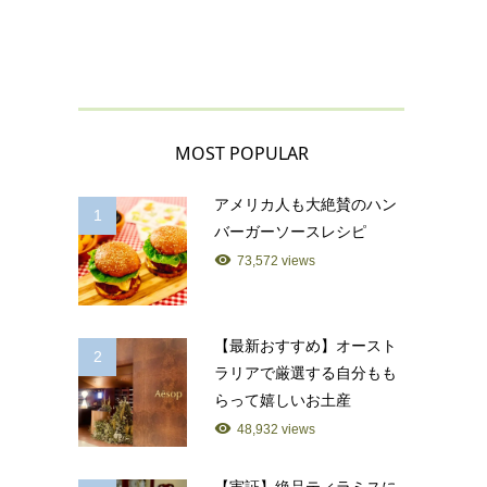
MOST POPULAR
アメリカ人も大絶賛のハン
1
バーガーソースレシピ
73,572 views
【最新おすすめ】オースト
2
ラリアで厳選する自分もも
らって嬉しいお土産
48,932 views
【実証】絶品ティラミスに