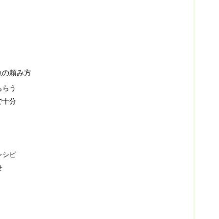
魚の頼み方
もらう
で十分
レシピ
せ