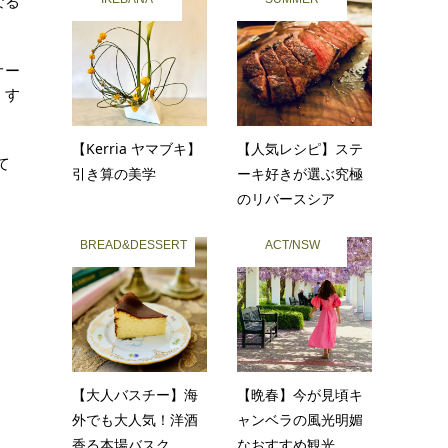
なる
オー
くす
【Kerria ヤマブキ】
【人気レシピ】ステ
て
引き算の美学
ーキ好きが選ぶ究極
のリバースシア
BREAD&DESSERT
ACT/NSW
【大人バスチー】海
【晩春】今が見頃キ
外でも大人気！洋酒
ャンベラの風光明媚
香る本場バスク...
なおすすめ観光...