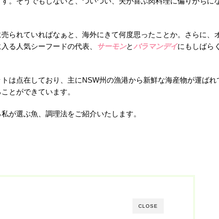
ます。そうでもしないと、ついつい、夫が喜ぶ肉料理に偏りがちに
に売られていればなぁと、海外にきて何度思ったことか。さらに、
に入る人気シーフードの代表、
サーモン
と
バラマンデイ
にもしばら
トは点在しており、主にNSW州の漁港から新鮮な海産物が運ばれ
ることができています。
る私が選ぶ魚、調理法をご紹介いたします。
CLOSE