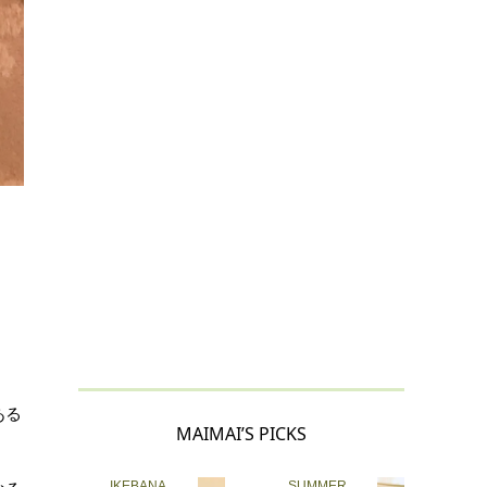
ある
MAIMAI’S PICKS
IKEBANA
SUMMER