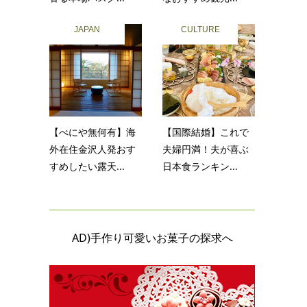
JAPAN
CULTURE
【べにや無何有】海
【国際結婚】これで
外在住金沢人発おす
夫婦円満！夫が喜ぶ
すめしたい露天...
日本食ランキン...
AD)手作り可愛いお菓子の探求へ